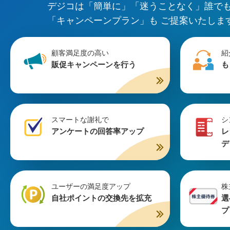
デジコは「簡単に」「迷うことなく」誰で
「キャンペーンプラン」も ご提案いたしま
顧客満足度の高い
紹
販促キャンペーンを行う
も
スマートな謝礼で
シ
アンケートの回答率アップ
レ
デ
ユーザーの満足度アップ
株
自社ポイントの交換先を拡充
選
プ