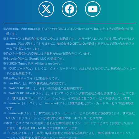
Amazon、Amazon.co.jp およびそれらのロゴは Amazon.com, Inc.またはその関連会社の商
標です。
本サービスは株式会社DIGITALIOによる提供です。 本サービスについてのお問い合わせは A
mazon ではお受けしておりません。株式会社DIGITALIOが提供するデジコの問い合わせフォ
ームでお願いいたします。
PeXから外部への交換には手数料がかかる場合がございます。
Google Play は Google LLC の商標です。
© 2026 iTunes K.K. All rights reserved.
「QUOカードPay」もしくは「クオ・カード ペイ」およびそれらのロゴは 株式会社クオカー
ドの登録商標です。
PayPayマネーライトは出金不可です。
「au PAY」は、KDDI株式会社の商標です。
「WAON POINT」は、イオン株式会社の登録商標です。
「WAON POINT eギフト」は、イオンマーケティング株式会社が発行許諾するサービスであ
り、株式会社NTTカードソリューションは、その許諾に基づきサービスを提供しています。
「nanaco（ナナコ）」と「nanacoギフト」は株式会社セブン・カードサービスの登録商標
です。
「nanacoギフト」は、株式会社セブン・カードサービスとの発行許諾契約により、株式会社
NTTカードソリューションが発行する電子マネーギフトサービスです。
本サービスについてのお問い合わせは株式会社セブン・カードサービスではお受けしており
ません。株式会社DIGITALIOまでお願いいたします。
「EdyギフトID」は、楽天Edy株式会社との発行許諾契約により、株式会社NTTカードソリュ
ーションが発行する電子マネーギフトサービスです。