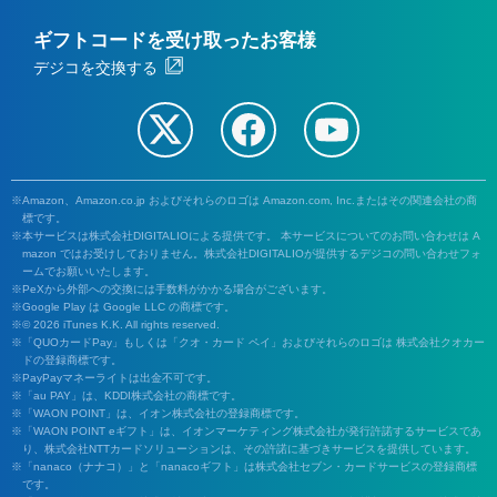
ギフトコードを受け取ったお客様
デジコを交換する
Amazon、Amazon.co.jp およびそれらのロゴは Amazon.com, Inc.またはその関連会社の商
標です。
本サービスは株式会社DIGITALIOによる提供です。 本サービスについてのお問い合わせは A
mazon ではお受けしておりません。株式会社DIGITALIOが提供するデジコの問い合わせフォ
ームでお願いいたします。
PeXから外部への交換には手数料がかかる場合がございます。
Google Play は Google LLC の商標です。
© 2026 iTunes K.K. All rights reserved.
「QUOカードPay」もしくは「クオ・カード ペイ」およびそれらのロゴは 株式会社クオカー
ドの登録商標です。
PayPayマネーライトは出金不可です。
「au PAY」は、KDDI株式会社の商標です。
「WAON POINT」は、イオン株式会社の登録商標です。
「WAON POINT eギフト」は、イオンマーケティング株式会社が発行許諾するサービスであ
り、株式会社NTTカードソリューションは、その許諾に基づきサービスを提供しています。
「nanaco（ナナコ）」と「nanacoギフト」は株式会社セブン・カードサービスの登録商標
です。