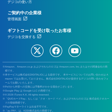
デジコの使い方
ご契約中の企業様
管理画面
ギフトコードを受け取ったお客様
デジコを交換する
Amazon、Amazon.co.jp およびそれらのロゴは Amazon.com, Inc.またはその関連会社の商
標です。
本サービスは株式会社DIGITALIOによる提供です。 本サービスについてのお問い合わせは A
mazon ではお受けしておりません。株式会社DIGITALIOが提供するデジコの問い合わせフォ
ームでお願いいたします。
PeXから外部への交換には手数料がかかる場合がございます。
Google Play は Google LLC の商標です。
© 2026 iTunes K.K. All rights reserved.
「QUOカードPay」もしくは「クオ・カード ペイ」およびそれらのロゴは 株式会社クオカー
ドの登録商標です。
PayPayマネーライトは出金不可です。
「au PAY」は、KDDI株式会社の商標です。