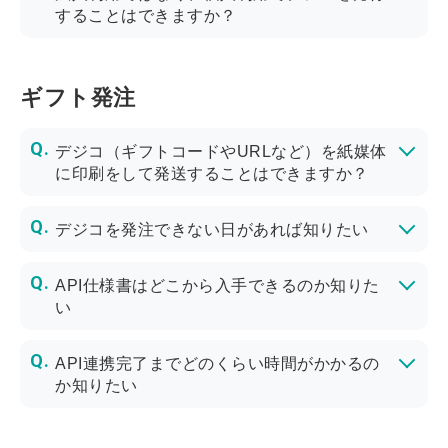
することはできますか？
デジコのご利用は、法人のみ発行いただける形となります。 また、法人でご利用いただく場合も弊社と貴社との会社間の契約に基づく取引となりますので、会社名義以外での振り込みはお受けできかねます。個人が一時的な立て替えとしてお振り込みされることもお受けしておりません。
ギフト発注
デジコ（ギフトコードやURLなど）を紙媒体
に印刷をして発送することはできますか？
カード等への印刷をご希望の場合、弊社の提携パートナーのご紹介も可能です。
より下記にてご連絡ください。
デジコを発注できない日があれば知りたい
デジコは、365日24時間いつでも管理画面からご発注いただけます。
※システムメンテナンス等により一時ご利用いただけない場合がございます。
API仕様書はどこから入手できるのか知りた
い
APIの仕様書については、管理画面よりダウンロードいただけます。
▼API仕様書ダウンロードページ（お申し込み後、ログインしてご確認ください）
▼管理画面アカウントをお持ちでない方は、以下より発注アカウント発行のお申し込み（無料）をお願いいたします。
※システムに関わるAPI仕様書は一般公開していないため、アカウント開設後のご提供となりますこと、ご理解いただけますと幸いです。
https://booking.receptionist.jp/digico/60min
API連携完了までどのくらい時間がかかるの
か知りたい
API連携のご利用には、ご導入企業様でのシステム開発が必要です。
そのため、各社様でスピード感は異なりますが、約半月～1ヶ月程度で完了されることが多いです。