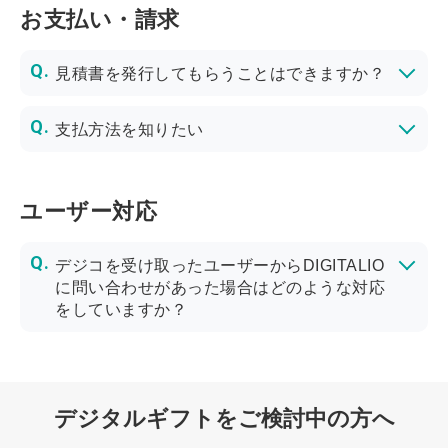
お支払い・請求
見積書を発行してもらうことはできますか？
支払方法を知りたい
※クレジットカード等でのお支払いは承っておりません。
ユーザー対応
デジコを受け取ったユーザーからDIGITALIO
に問い合わせがあった場合はどのような対応
をしていますか？
デジコの交換に関しては、デジコを受け取ったユーザー向けのヘルプページとお問い合わせフォームを設置しており、専任のスタッフが対応しています。ご安心ください。
また、デジコの交換に関して、ユーザー様から貴社へお問い合わせがあった場合は、ユーザー様ご自身で弊社のお問い合わせフォームへご連絡いただくようご案内ください。
https://user.digi-co.net/use
https://user.digi-co.net/support
弊社お問い合わせ窓口をご案内いただく際、下記2点についてご確認をお願いします。
※ご利用状況等をお調べする際に、デジコ管理番号を元に確認を行います。ギフトコードではお調べできかねます。
※デジコ管理番号は弊社でもお調べすることができません。貴社（ご発注企業様）からユーザー様へお伝えいただくようお願いしております。
をご参照ください。
◎以下のような場合、デジコカスタマーサポートにてユーザー様のギフト交換をしっかりサポートさせていただきます。
✖以下のようなケースでは、対応ができかねます。発行元企業様にてご対応を検討いただくようお願い申し上げます。
デジコ管理番号（MNG_から始まる英数字）をフォームにご記載いただくようお伝えください。
ギフトURL・ギフトコードはお客さまの金券です。不正利用防止の観点からお問い合わせフォームに記載しないよう注意喚起をお願いします。
交換期限が切れている場合の期限延長や復活のご要望
一度交換したデジコを、別の交換先に変更したいなどのご要望
交換がすでに正常に完了している場合（交換した覚えがない、など）のお問い合わせ
デジタルギフトをご検討中の方へ