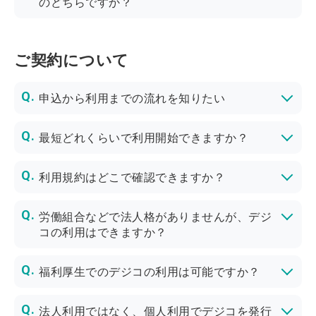
のどちらですか？
ギフトコードは、1枚づつ異なるユニークなコード(URL)です。
ご契約について
申込から利用までの流れを知りたい
最短どれくらいで利用開始できますか？
https://digi-co.net/apply/
お申込から最短で2～3営業日（土日祝日・年末年始を除く）でギフト発注できる管理画面をお渡しさせていただきます。
※お申込フォームで送信いただいた情報を元に審査させていただきます。
ご提出情報の不備や追加の確認が必要な場合は、最短でのご提供が難しい場合がございます。予めご了承くださいませ。
利用規約はどこで確認できますか？
労働組合などで法人格がありませんが、デジ
コの利用はできますか？
ご利用可能です。契約審査にあたり以下のご提出をお願いしております。
※法人格がある企業様と同様に契約審査を行います。審査によりご希望に添えない場合がございますこと、ご了承ください。
福利厚生でのデジコの利用は可能ですか？
一部交換先を除き、福利厚生としてのご利用も可能です。
ご用途によっては、ご選択いただけない交換先がございます。
よりお気軽にご相談ください。
法人利用ではなく、個人利用でデジコを発行