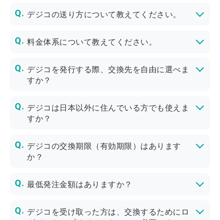
デジコの送り方について教えてください。
管理画面でデジコを発行後、URLを届けたい方に送るだけです。デジコでは、設定した配信日時、登録したメールアドレス宛に自動で配信する電子メール配信機能も無料で提供しています。
料金体系について教えてください。
初期費用や月額費用は無料です。利用したいデジタルギフトの額面×数量と発行手数料のみのお支払いとなります。
※オプションを利用する場合は、別途費用がかかります。
デジコを発行する際、交換先を自由に選べま
すか？
デジコで提供している交換先内であれば、自由に組み合わせて選ぶことが可能です。ただし、お渡し方法やサービスによっては交換先として選択できない場合がございます。詳細はお問い合わせください。
デジコは日本以外に住んでいる方でも使えま
すか？
デジコを発注する方：日本以外に住んでいる方でも発注作業は可能ですが、日本以外の場合は個別にIP許可設定を行う必要があります。
デジコを受け取った方：海外（日本以外）ではご利用できません。
デジコの交換期限（有効期限）はあります
か？
デジコから各種交換先へ交換できる期限（＝デジコ交換期限）は、利用開始日を起算日として180日間(23:59:59まで)です。交換期限の延長や変更はできません。
「利用開始日」とは、デジコから各種交換先へ交換できるようになる開始日を指し、ご発注時に利用開始日を指定することが可能です。
また、デジコを受け取った方は、ギフト交換画面（上部）で交換期限を確認できます。
「デジコ交換期限」と「（デジコから交換した）各種交換先ごとの有効期限」は異なります。
「（デジコから交換した）各種交換先ごとの有効期限」は、交換先によって異なります。
デジコを受け取った方は、交換履歴の「詳細」をクリックすると確認できます。
最低発注金額はありますか？
最低発注金額はございません。1円1枚からご発注いただけます。
ギフト券1枚あたり1円～10万円まで自由に金額を設定いただけます。
デジコを受け取った方は、交換するためにロ