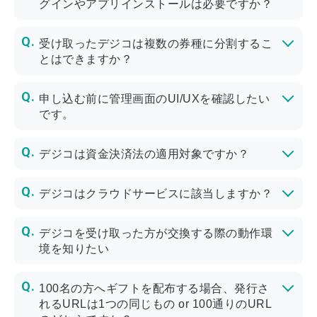
グインやアプリインストールは必要ですか？
受け取ったURLさえ持っていればどなたでも交換できます。
受け取ったデジコは複数の券種に分割するこ
とはできますか？
デジコを受け取ったユーザーは、複数の交換先に分割して受け取ることも可能です。
例えば、2,000円分のデジコを、Amazonギフトカード 1,000円分とPeXポイントギフト1,000円分に交換する、ということも可能です。
申し込む前に管理画面のUI/UXを確認したい
です。
下記フォームよりご希望の旨をご選択いただきお問い合わせください。
デジコは資金決済法の適用対象ですか？
デジコは交換期限を180日（半年間）に設定しているため、資金決済法の前払式支払い手段には該当しません。
また、デジコは個人での購入は不可のため、資金移動にも該当せず、ポイント・ギフトという概念となります。
デジコはクラウドサービスに該当しますか？
デジコを受け取った方が交換する際の動作環
境を知りたい
動作環境で示しているすべての環境の動作を保証するものではありません。
100名の方へギフトを配布する場合、発行さ
れるURLは1つの同じもの or 100通りのURL