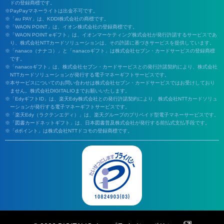
ドの登録商標です。
PayPayマネーライトは出金不可です。
「au PAY」は、KDDI株式会社の商標です。
「WAON POINT」は、イオン株式会社の登録商標です。
「WAON POINT eギフト」は、イオンマーケティング株式会社が発行許諾するサービスであ
り、株式会社NTTカードソリューションは、その許諾に基づきサービスを提供しています。
「nanaco（ナナコ）」と「nanacoギフト」は株式会社セブン・カードサービスの登録商標
です。
「nanacoギフト」は、株式会社セブン・カードサービスとの発行許諾契約により、株式会社
NTTカードソリューションが発行する電子マネーギフトサービスです。
本サービスについてのお問い合わせは株式会社セブン・カードサービスではお受けしており
ません。株式会社DIGITALIOまでお願いいたします。
「EdyギフトID」は、楽天Edy株式会社との発行許諾契約により、株式会社NTTカードソリュ
ーションが発行する電子マネーギフトサービスです。
「楽天Edy（ラクテンエディ）」は、楽天グループのプリペイド型電子マネーサービスです。
「図書カードネットギフト」は、日本図書普及株式会社が発行する前払式支払手段です。
「dポイント」は株式会社NTTドコモの登録商標です。