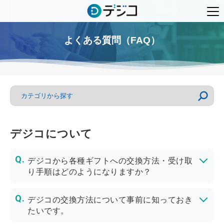
よくある質問（FAQ）
デジコについて
デジコから各種ギフトへの交換方法・受け取
り手順はどのようになりますか？
下記ページに交換手順や使い方の動画を掲載しております。
デジコを他ギフトに交換する＞Q：デジコから交換するには？ をご確認ください。
https://partner.digi-co.net/specification/specification-about-sending
https://partner.digi-co.net/specification/specification-sending-in-app
https://partner.digi-co.net/specification/specification-sending-in-line
デジコの交換方法について事前に知っておき
たいです。