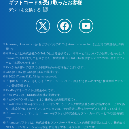
ギフトコードを受け取ったお客様
デジコを交換する
Amazon、Amazon.co.jp およびそれらのロゴは Amazon.com, Inc.またはその関連会社の商
標です。
本サービスは株式会社DIGITALIOによる提供です。 本サービスについてのお問い合わせは A
mazon ではお受けしておりません。株式会社DIGITALIOが提供するデジコの問い合わせフォ
ームでお願いいたします。
PeXから外部への交換には手数料がかかる場合がございます。
Google Play は Google LLC の商標です。
© 2026 iTunes K.K. All rights reserved.
「QUOカードPay」もしくは「クオ・カード ペイ」およびそれらのロゴは 株式会社クオカー
ドの登録商標です。
PayPayマネーライトは出金不可です。
「au PAY」は、KDDI株式会社の商標です。
「WAON POINT」は、イオン株式会社の登録商標です。
「WAON POINT eギフト」は、イオンマーケティング株式会社が発行許諾するサービスであ
り、株式会社NTTカードソリューションは、その許諾に基づきサービスを提供しています。
「nanaco（ナナコ）」と「nanacoギフト」は株式会社セブン・カードサービスの登録商標
です。
「nanacoギフト」は、株式会社セブン・カードサービスとの発行許諾契約により、株式会社
NTTカードソリューションが発行する電子マネーギフトサービスです。