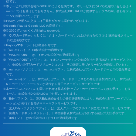
標です。
本サービスは株式会社DIGITALIOによる提供です。 本サービスについてのお問い合わせは A
mazon ではお受けしておりません。株式会社DIGITALIOが提供するデジコの問い合わせフォ
ームでお願いいたします。
PeXから外部への交換には手数料がかかる場合がございます。
Google Play は Google LLC の商標です。
© 2026 iTunes K.K. All rights reserved.
「QUOカードPay」もしくは「クオ・カード ペイ」およびそれらのロゴは 株式会社クオカー
ドの登録商標です。
PayPayマネーライトは出金不可です。
「au PAY」は、KDDI株式会社の商標です。
「WAON POINT」は、イオン株式会社の登録商標です。
「WAON POINT eギフト」は、イオンマーケティング株式会社が発行許諾するサービスであ
り、株式会社NTTカードソリューションは、その許諾に基づきサービスを提供しています。
「nanaco（ナナコ）」と「nanacoギフト」は株式会社セブン・カードサービスの登録商標
です。
「nanacoギフト」は、株式会社セブン・カードサービスとの発行許諾契約により、株式会社
NTTカードソリューションが発行する電子マネーギフトサービスです。
本サービスについてのお問い合わせは株式会社セブン・カードサービスではお受けしており
ません。株式会社DIGITALIOまでお願いいたします。
「EdyギフトID」は、楽天Edy株式会社との発行許諾契約により、株式会社NTTカードソリュ
ーションが発行する電子マネーギフトサービスです。
「楽天Edy（ラクテンエディ）」は、楽天グループのプリペイド型電子マネーサービスです。
「図書カードネットギフト」は、日本図書普及株式会社が発行する前払式支払手段です。
「dポイント」は株式会社NTTドコモの登録商標です。