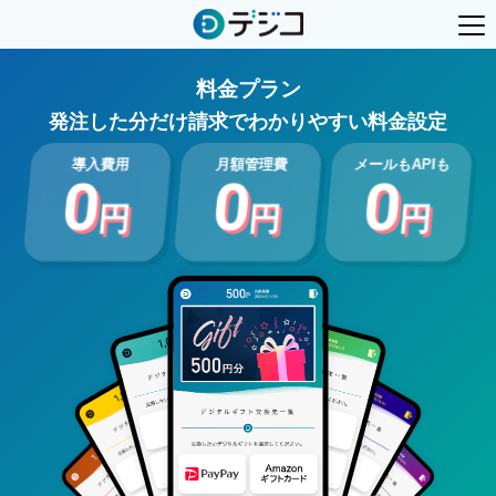
料金プラン
発注した分だけ請求でわかりやすい料金設定
導入費用
月額管理費
メールもAPIも
0
0
0