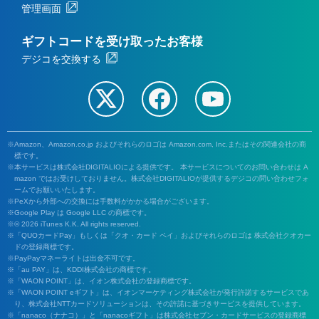
管理画面
ギフトコードを受け取ったお客様
デジコを交換する
Amazon、Amazon.co.jp およびそれらのロゴは Amazon.com, Inc.またはその関連会社の商
標です。
本サービスは株式会社DIGITALIOによる提供です。 本サービスについてのお問い合わせは A
mazon ではお受けしておりません。株式会社DIGITALIOが提供するデジコの問い合わせフォ
ームでお願いいたします。
PeXから外部への交換には手数料がかかる場合がございます。
Google Play は Google LLC の商標です。
© 2026 iTunes K.K. All rights reserved.
「QUOカードPay」もしくは「クオ・カード ペイ」およびそれらのロゴは 株式会社クオカー
ドの登録商標です。
PayPayマネーライトは出金不可です。
「au PAY」は、KDDI株式会社の商標です。
「WAON POINT」は、イオン株式会社の登録商標です。
「WAON POINT eギフト」は、イオンマーケティング株式会社が発行許諾するサービスであ
り、株式会社NTTカードソリューションは、その許諾に基づきサービスを提供しています。
「nanaco（ナナコ）」と「nanacoギフト」は株式会社セブン・カードサービスの登録商標