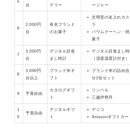
5
台
テリー
ージャー
文明堂の名入れカス
2,000円
有名ブランド
ラ
6
台
のお菓子
バウムクーヘン・焼
菓子
3,000円
デジタル目覚
デジタル目覚まし時
7
台
まし時計
（湿度温度計付き）
3,000円
ブランド米ギ
ブランド米の詰め合
8
台以上
フト
せ2合セット
カタログギフ
リンベル
9
予算自由
ト
三越伊勢丹
1
デジタルギフ
デジコ
予算自由
0
ト
Amazonギフトカー