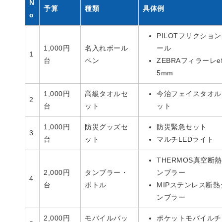
N
予算
種類
具体例
o
PILOTフリクショ
1,000円
名入れボール
ール
1
台
ペン
ZEBRAフィラーレef
5mm
1,000円
高級タオルセ
今治フェイスタオル
2
台
ット
ット
1,000円
防災グッズセ
防災緊急セット
3
台
ット
マルチLEDライト
THERMOS真空断
2,000円
タンブラー・
ンブラー
4
台
ボトル
MIPステンレス断熱
ンブラー
2,000円
モバイルバッ
ポケットモバイルチ