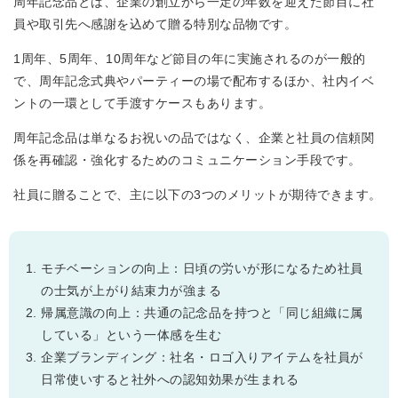
周年記念品とは、企業の創立から一定の年数を迎えた節目に社
員や取引先へ感謝を込めて贈る特別な品物です。
1周年、5周年、10周年など節目の年に実施されるのが一般的
で、周年記念式典やパーティーの場で配布するほか、社内イベ
ントの一環として手渡すケースもあります。
周年記念品は単なるお祝いの品ではなく、企業と社員の信頼関
係を再確認・強化するためのコミュニケーション手段です。
社員に贈ることで、主に以下の3つのメリットが期待できます。
モチベーションの向上：日頃の労いが形になるため社員
の士気が上がり結束力が強まる
帰属意識の向上：共通の記念品を持つと「同じ組織に属
している」という一体感を生む
企業ブランディング：社名・ロゴ入りアイテムを社員が
日常使いすると社外への認知効果が生まれる