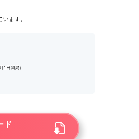
ています。
7月1日開局）
ード