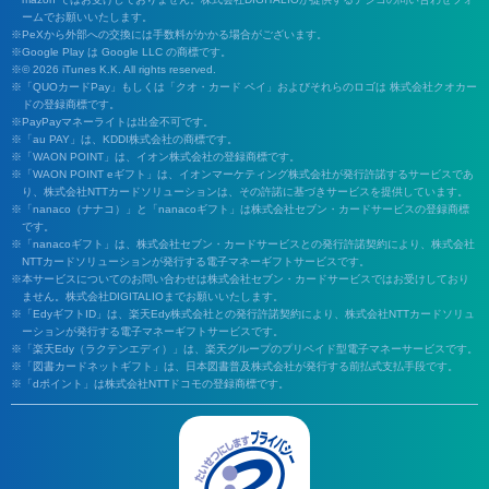
ームでお願いいたします。
PeXから外部への交換には手数料がかかる場合がございます。
Google Play は Google LLC の商標です。
© 2026 iTunes K.K. All rights reserved.
「QUOカードPay」もしくは「クオ・カード ペイ」およびそれらのロゴは 株式会社クオカー
ドの登録商標です。
PayPayマネーライトは出金不可です。
「au PAY」は、KDDI株式会社の商標です。
「WAON POINT」は、イオン株式会社の登録商標です。
「WAON POINT eギフト」は、イオンマーケティング株式会社が発行許諾するサービスであ
り、株式会社NTTカードソリューションは、その許諾に基づきサービスを提供しています。
「nanaco（ナナコ）」と「nanacoギフト」は株式会社セブン・カードサービスの登録商標
です。
「nanacoギフト」は、株式会社セブン・カードサービスとの発行許諾契約により、株式会社
NTTカードソリューションが発行する電子マネーギフトサービスです。
本サービスについてのお問い合わせは株式会社セブン・カードサービスではお受けしており
ません。株式会社DIGITALIOまでお願いいたします。
「EdyギフトID」は、楽天Edy株式会社との発行許諾契約により、株式会社NTTカードソリュ
ーションが発行する電子マネーギフトサービスです。
「楽天Edy（ラクテンエディ）」は、楽天グループのプリペイド型電子マネーサービスです。
「図書カードネットギフト」は、日本図書普及株式会社が発行する前払式支払手段です。
「dポイント」は株式会社NTTドコモの登録商標です。