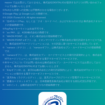
mazon ではお受けしておりません。株式会社DIGITALIOが提供するデジコの問い合わせフォ
ームでお願いいたします。
PeXから外部への交換には手数料がかかる場合がございます。
Google Play は Google LLC の商標です。
© 2026 iTunes K.K. All rights reserved.
「QUOカードPay」もしくは「クオ・カード ペイ」およびそれらのロゴは 株式会社クオカー
ドの登録商標です。
PayPayマネーライトは出金不可です。
「au PAY」は、KDDI株式会社の商標です。
「WAON POINT」は、イオン株式会社の登録商標です。
「WAON POINT eギフト」は、イオンマーケティング株式会社が発行許諾するサービスであ
り、株式会社NTTカードソリューションは、その許諾に基づきサービスを提供しています。
「nanaco（ナナコ）」と「nanacoギフト」は株式会社セブン・カードサービスの登録商標
です。
「nanacoギフト」は、株式会社セブン・カードサービスとの発行許諾契約により、株式会社
NTTカードソリューションが発行する電子マネーギフトサービスです。
本サービスについてのお問い合わせは株式会社セブン・カードサービスではお受けしており
ません。株式会社DIGITALIOまでお願いいたします。
「EdyギフトID」は、楽天Edy株式会社との発行許諾契約により、株式会社NTTカードソリュ
ーションが発行する電子マネーギフトサービスです。
「楽天Edy（ラクテンエディ）」は、楽天グループのプリペイド型電子マネーサービスです。
「図書カードネットギフト」は、日本図書普及株式会社が発行する前払式支払手段です。
「dポイント」は株式会社NTTドコモの登録商標です。