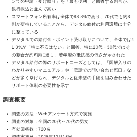
ンでの申請・受け取り」を「最も便利」と回答する割合が、
銀行振込と並んで高い
スマートフォン所有率は全体で88.8%であり、70代でも約8
割が所持していることから、デジタル給付の利用環境は十分
に整っている
デジタルでの給付金・ポイント受け取りについて、全体では4
1.3%が「特に不安はない」と回答。特に20代・30代ではそ
の割合が約6割に達し、若年層の抵抗感の低さが示された
デジタル給付の際のサポートニーズとしては、「図解入りの
わかりやすいマニュアル」や「電話での問い合わせ窓口」な
どが多く挙げられ、デジタルと従来型の手段を組み合わせた
サポート体制の必要性を示す
調査概要
調査の方法：Webアンケート方式で実施
調査の対象：全国の20代～70代の男女
有効回答数：720名
調査実施日：2025年10月15日