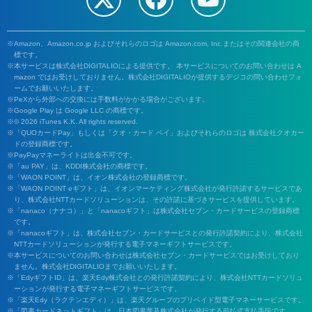
Amazon、Amazon.co.jp およびそれらのロゴは Amazon.com, Inc.またはその関連会社の商
標です。
本サービスは株式会社DIGITALIOによる提供です。 本サービスについてのお問い合わせは A
mazon ではお受けしておりません。株式会社DIGITALIOが提供するデジコの問い合わせフォ
ームでお願いいたします。
PeXから外部への交換には手数料がかかる場合がございます。
Google Play は Google LLC の商標です。
© 2026 iTunes K.K. All rights reserved.
「QUOカードPay」もしくは「クオ・カード ペイ」およびそれらのロゴは 株式会社クオカー
ドの登録商標です。
PayPayマネーライトは出金不可です。
「au PAY」は、KDDI株式会社の商標です。
「WAON POINT」は、イオン株式会社の登録商標です。
「WAON POINT eギフト」は、イオンマーケティング株式会社が発行許諾するサービスであ
り、株式会社NTTカードソリューションは、その許諾に基づきサービスを提供しています。
「nanaco（ナナコ）」と「nanacoギフト」は株式会社セブン・カードサービスの登録商標
です。
「nanacoギフト」は、株式会社セブン・カードサービスとの発行許諾契約により、株式会社
NTTカードソリューションが発行する電子マネーギフトサービスです。
本サービスについてのお問い合わせは株式会社セブン・カードサービスではお受けしており
ません。株式会社DIGITALIOまでお願いいたします。
「EdyギフトID」は、楽天Edy株式会社との発行許諾契約により、株式会社NTTカードソリュ
ーションが発行する電子マネーギフトサービスです。
「楽天Edy（ラクテンエディ）」は、楽天グループのプリペイド型電子マネーサービスです。
「図書カードネットギフト」は、日本図書普及株式会社が発行する前払式支払手段です。