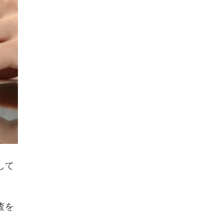
して
査を