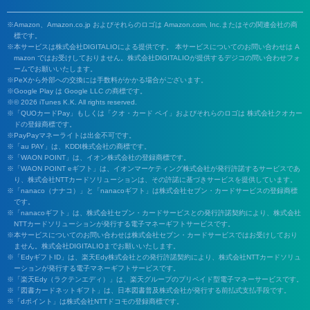
Amazon、Amazon.co.jp およびそれらのロゴは Amazon.com, Inc.またはその関連会社の商
標です。
本サービスは株式会社DIGITALIOによる提供です。 本サービスについてのお問い合わせは A
mazon ではお受けしておりません。株式会社DIGITALIOが提供するデジコの問い合わせフォ
ームでお願いいたします。
PeXから外部への交換には手数料がかかる場合がございます。
Google Play は Google LLC の商標です。
© 2026 iTunes K.K. All rights reserved.
「QUOカードPay」もしくは「クオ・カード ペイ」およびそれらのロゴは 株式会社クオカー
ドの登録商標です。
PayPayマネーライトは出金不可です。
「au PAY」は、KDDI株式会社の商標です。
「WAON POINT」は、イオン株式会社の登録商標です。
「WAON POINT eギフト」は、イオンマーケティング株式会社が発行許諾するサービスであ
り、株式会社NTTカードソリューションは、その許諾に基づきサービスを提供しています。
「nanaco（ナナコ）」と「nanacoギフト」は株式会社セブン・カードサービスの登録商標
です。
「nanacoギフト」は、株式会社セブン・カードサービスとの発行許諾契約により、株式会社
NTTカードソリューションが発行する電子マネーギフトサービスです。
本サービスについてのお問い合わせは株式会社セブン・カードサービスではお受けしており
ません。株式会社DIGITALIOまでお願いいたします。
「EdyギフトID」は、楽天Edy株式会社との発行許諾契約により、株式会社NTTカードソリュ
ーションが発行する電子マネーギフトサービスです。
「楽天Edy（ラクテンエディ）」は、楽天グループのプリペイド型電子マネーサービスです。
「図書カードネットギフト」は、日本図書普及株式会社が発行する前払式支払手段です。
「dポイント」は株式会社NTTドコモの登録商標です。