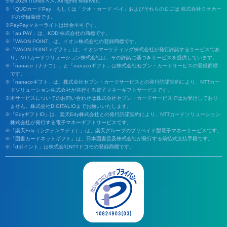
© 2026 iTunes K.K. All rights reserved.
「QUOカードPay」もしくは「クオ・カード ペイ」およびそれらのロゴは 株式会社クオカー
ドの登録商標です。
PayPayマネーライトは出金不可です。
「au PAY」は、KDDI株式会社の商標です。
「WAON POINT」は、イオン株式会社の登録商標です。
「WAON POINT eギフト」は、イオンマーケティング株式会社が発行許諾するサービスであ
り、NTTカードソリューション株式会社は、その許諾に基づきサービスを提供しています。
「nanaco（ナナコ）」と「nanacoギフト」は株式会社セブン・カードサービスの登録商標
です。
「nanacoギフト」は、株式会社セブン・カードサービスとの発行許諾契約により、NTTカー
ドソリューション株式会社が発行する電子マネーギフトサービスです。
本サービスについてのお問い合わせは株式会社セブン・カードサービスではお受けしており
ません。株式会社DIGITALIOまでお願いいたします。
「EdyギフトID」は、楽天Edy株式会社との発行許諾契約により、NTTカードソリューション
株式会社が発行する電子マネーギフトサービスです。
「楽天Edy（ラクテンエディ）」は、楽天グループのプリペイド型電子マネーサービスです。
「図書カードネットギフト」は、日本図書普及株式会社が発行する前払式支払手段です。
「dポイント」は株式会社NTTドコモの登録商標です。