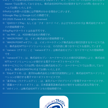
mazon ではお受けしておりません。株式会社DIGITALIOが提供するデジコの問い合わせフォ
ームでお願いいたします。
PeXから外部への交換には手数料がかかる場合がございます。
Google Play は Google LLC の商標です。
© 2026 iTunes K.K. All rights reserved.
「QUOカードPay」もしくは「クオ・カード ペイ」およびそれらのロゴは 株式会社クオカー
ドの登録商標です。
PayPayマネーライトは出金不可です。
「au PAY」は、KDDI株式会社の商標です。
「WAON POINT」は、イオン株式会社の登録商標です。
「WAON POINT eギフト」は、イオンマーケティング株式会社が発行許諾するサービスであ
り、株式会社NTTカードソリューションは、その許諾に基づきサービスを提供しています。
「nanaco（ナナコ）」と「nanacoギフト」は株式会社セブン・カードサービスの登録商標
です。
「nanacoギフト」は、株式会社セブン・カードサービスとの発行許諾契約により、株式会社
NTTカードソリューションが発行する電子マネーギフトサービスです。
本サービスについてのお問い合わせは株式会社セブン・カードサービスではお受けしており
ません。株式会社DIGITALIOまでお願いいたします。
「EdyギフトID」は、楽天Edy株式会社との発行許諾契約により、株式会社NTTカードソリュ
ーションが発行する電子マネーギフトサービスです。
「楽天Edy（ラクテンエディ）」は、楽天グループのプリペイド型電子マネーサービスです。
「図書カードネットギフト」は、日本図書普及株式会社が発行する前払式支払手段です。
「dポイント」は株式会社NTTドコモの登録商標です。