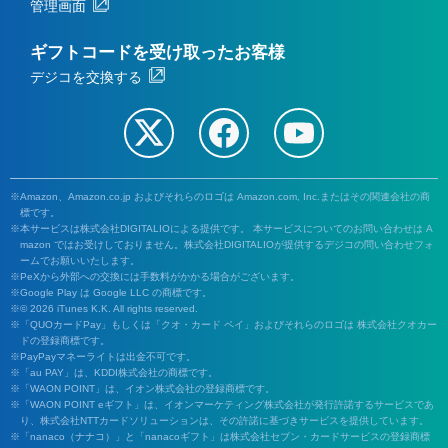
管理画面
ギフトコードを受け取ったお客様
デジコを交換する
Amazon、Amazon.co.jp およびそれらのロゴは Amazon.com, Inc.またはその関連会社の商
標です。
本サービスは株式会社DIGITALIOによる提供です。 本サービスについてのお問い合わせは A
mazon ではお受けしておりません。株式会社DIGITALIOが提供するデジコの問い合わせフォ
ームでお願いいたします。
PeXから外部への交換には手数料がかかる場合がございます。
Google Play は Google LLC の商標です。
© 2026 iTunes K.K. All rights reserved.
「QUOカードPay」もしくは「クオ・カード ペイ」およびそれらのロゴは 株式会社クオカー
ドの登録商標です。
PayPayマネーライトは出金不可です。
「au PAY」は、KDDI株式会社の商標です。
「WAON POINT」は、イオン株式会社の登録商標です。
「WAON POINT eギフト」は、イオンマーケティング株式会社が発行許諾するサービスであ
り、株式会社NTTカードソリューションは、その許諾に基づきサービスを提供しています。
「nanaco（ナナコ）」と「nanacoギフト」は株式会社セブン・カードサービスの登録商標