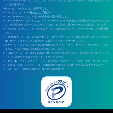
「QUOカードPay」もしくは「クオ・カード ペイ」およびそれらのロゴは 株式会社クオカー
ドの登録商標です。
PayPayマネーライトは出金不可です。
「au PAY」は、KDDI株式会社の商標です。
「WAON POINT」は、イオン株式会社の登録商標です。
「WAON POINT eギフト」は、イオンマーケティング株式会社が発行許諾するサービスであ
り、株式会社NTTカードソリューションは、その許諾に基づきサービスを提供しています。
「nanaco（ナナコ）」と「nanacoギフト」は株式会社セブン・カードサービスの登録商標
です。
「nanacoギフト」は、株式会社セブン・カードサービスとの発行許諾契約により、株式会社
NTTカードソリューションが発行する電子マネーギフトサービスです。
本サービスについてのお問い合わせは株式会社セブン・カードサービスではお受けしており
ません。株式会社DIGITALIOまでお願いいたします。
「EdyギフトID」は、楽天Edy株式会社との発行許諾契約により、株式会社NTTカードソリュ
ーションが発行する電子マネーギフトサービスです。
「楽天Edy（ラクテンエディ）」は、楽天グループのプリペイド型電子マネーサービスです。
「図書カードネットギフト」は、日本図書普及株式会社が発行する前払式支払手段です。
「dポイント」は株式会社NTTドコモの登録商標です。