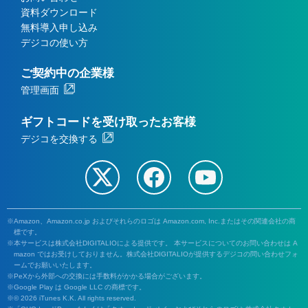
資料ダウンロード
無料導入申し込み
デジコの使い方
ご契約中の企業様
管理画面
ギフトコードを受け取ったお客様
デジコを交換する
Amazon、Amazon.co.jp およびそれらのロゴは Amazon.com, Inc.またはその関連会社の商
標です。
本サービスは株式会社DIGITALIOによる提供です。 本サービスについてのお問い合わせは A
mazon ではお受けしておりません。株式会社DIGITALIOが提供するデジコの問い合わせフォ
ームでお願いいたします。
PeXから外部への交換には手数料がかかる場合がございます。
Google Play は Google LLC の商標です。
© 2026 iTunes K.K. All rights reserved.