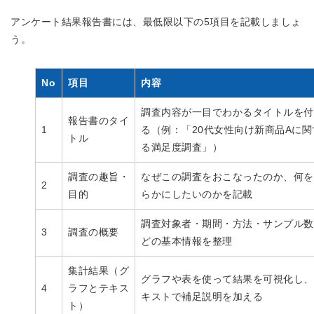
アンケート結果報告書には、最低限以下の5項目を記載しましょ
う。
No
項目
内容
調査内容が一目でわかるタイトルを付
報告書のタイ
1
る（例：「20代女性向け新商品Aに関
トル
る満足度調査」）
調査の趣旨・
なぜこの調査をおこなったのか、何を
2
目的
らかにしたいのかを記載
調査対象者・期間・方法・サンプル数
3
調査の概要
どの基本情報を整理
集計結果（グ
グラフや表を使って結果を可視化し、
4
ラフとテキス
キストで補足説明を加える
ト）