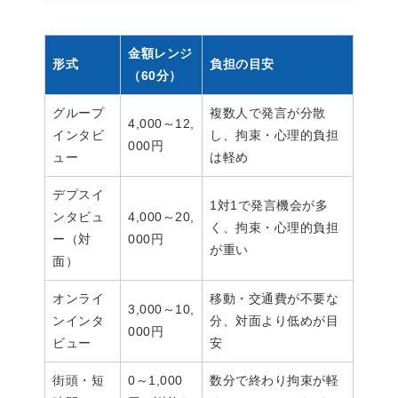
金額レンジ
形式
負担の目安
（60分）
グループ
複数人で発言が分散
4,000～12,
インタビ
し、拘束・心理的負担
000円
ュー
は軽め
デプスイ
1対1で発言機会が多
ンタビュ
4,000～20,
く、拘束・心理的負担
ー（対
000円
が重い
面）
オンライ
移動・交通費が不要な
3,000～10,
ンインタ
分、対面より低めが目
000円
ビュー
安
街頭・短
0～1,000
数分で終わり拘束が軽