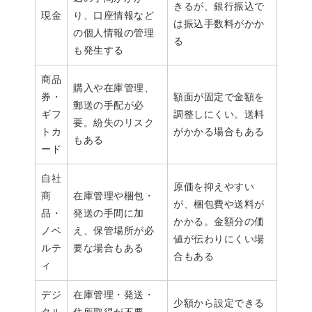
きるが、銀行振込で
現金
り、口座情報など
は振込手数料がかか
の個人情報の管理
る
も発生する
商品
購入や在庫管理、
券・
額面が固定で金額を
郵送の手配が必
ギフ
調整しにくい。送料
要。紛失のリスク
トカ
がかかる場合もある
もある
ード
自社
原価を抑えやすい
商
在庫管理や梱包・
が、梱包費や送料が
品・
発送の手間に加
かかる。金額分の価
ノベ
え、保管場所が必
値が伝わりにくい場
ルテ
要な場合もある
合もある
ィ
デジ
在庫管理・発送・
少額から設定できる